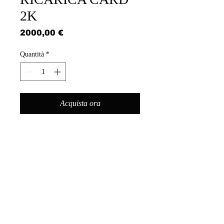
2K
Prezzo
2000,00 €
Quantità
*
Acquista ora
RICARICA MEMBER CARD IN USDT.
COSTO 7%.
©
2024-2025
by Network
Experience ETS - P. Iva:
14022210968
- Tutt I diritti